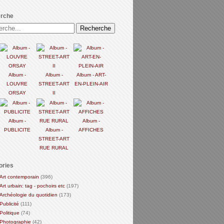
rche
Album -
Album -
Album - ART-
LOUVRE
STREET-ART
EN-PLEIN-AIR
ORSAY
II
Album -
Album -
PUBLICITE
Album -
AFFICHES
STREET-ART
RUE RURAL
ories
Art contemporain
(396)
Art urbain: tag - pochoirs etc
(197)
Archéologie du quotidien
(173)
Publicité
(111)
Politique
(74)
Photographie
(42)