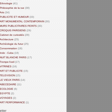
Ethnologie
(41)
Philosophie de la rue
(38)
Arts
(34)
PUBLICITE ET HUMOUR
(33)
ART MONUMENTAL CONTEMPORAIN
(30)
MURS PUBLICITAIRES PEINTS
(30)
CROQUIS PARISIENS
(29)
Cabinet de curiosités
(29)
Architecture
(25)
Archéologie du futur
(25)
Consommation
(18)
Inde - Cuba
(18)
NUIT BLANCHE PARIS
(17)
Trompe-l'oeil
(17)
VITRINES
(16)
ART ET PUBLICITE
(15)
TELEVISION
(15)
LE VIEUX PARIS
(14)
ABECEDAIRE
(11)
ECOLOGIE
(6)
EGYPTE
(2)
VOYAGES
(2)
ART PERFORMANCE
(1)
etter