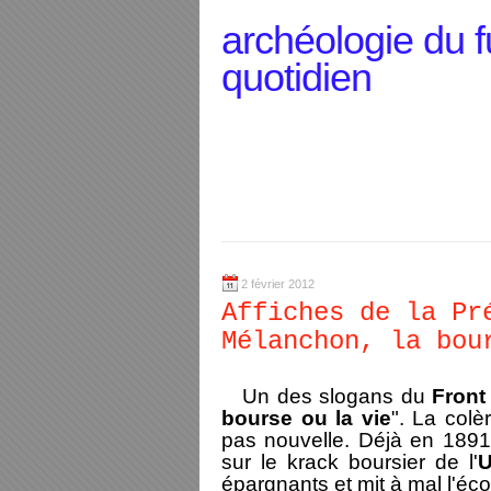
archéologie du f
quotidien
2 février 2012
Affiches de la Pr
Mélanchon, la bou
Un des slogans du
Front
bourse ou la vie
". La colè
pas nouvelle. Déjà en 189
sur le krack boursier de l'
U
épargnants et mit à mal l'é