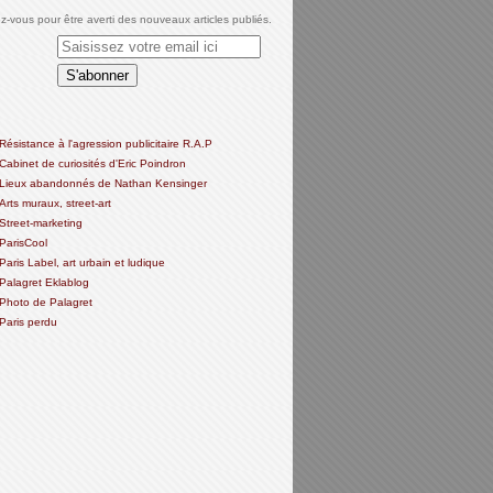
-vous pour être averti des nouveaux articles publiés.
Résistance à l'agression publicitaire R.A.P
Cabinet de curiosités d'Eric Poindron
Lieux abandonnés de Nathan Kensinger
Arts muraux, street-art
Street-marketing
ParisCool
Paris Label, art urbain et ludique
Palagret Eklablog
Photo de Palagret
Paris perdu