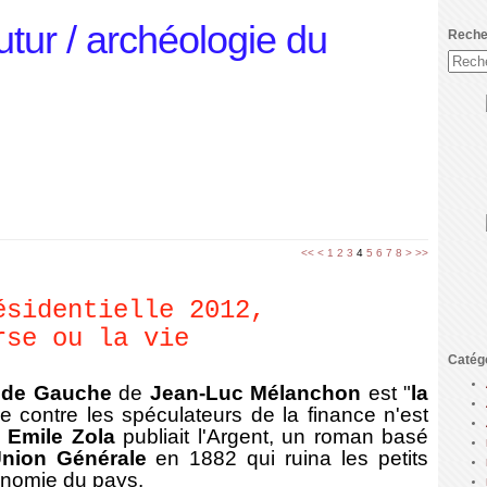
utur / archéologie du
Reche
<<
<
1
2
3
4
5
6
7
8
>
>>
ésidentielle 2012,
rse ou la vie
Catég
 de Gauche
de
Jean-Luc Mélanchon
est "
la
re contre les spéculateurs de la finance n'est
1
Emile Zola
publiait l'Argent, un roman basé
nion Générale
en 1882 qui ruina les petits
conomie du pays.