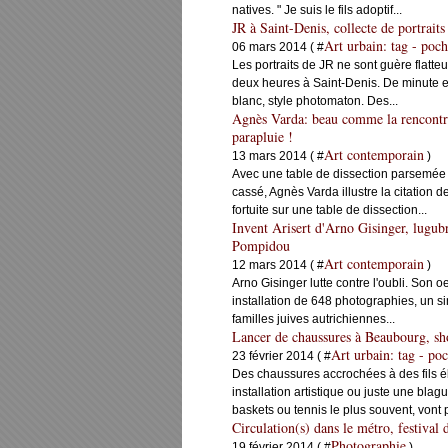
natives. " Je suis le fils adoptif...
JR à Saint-Denis, collecte de portrait
Art urbain: tag - poch
06 mars 2014 ( #
Les portraits de JR ne sont guère flatteu
deux heures à Saint-Denis. De minute e
blanc, style photomaton. Des...
Agnès Varda: beau comme la rencontre 
parapluie !
Art contemporain
13 mars 2014 ( #
)
Avec une table de dissection parsemée
cassé, Agnès Varda illustre la citation
fortuite sur une table de dissection...
Invent Arisert d'Arno Gisinger, lugubre
Pompidou
Art contemporain
12 mars 2014 ( #
)
Arno Gisinger lutte contre l'oubli. Son oe
installation de 648 photographies, un si
familles juives autrichiennes...
Lancer de chaussures à Beaubourg, shoe
Art urbain: tag - poc
23 février 2014 ( #
Des chaussures accrochées à des fils él
installation artistique ou juste une b
baskets ou tennis le plus souvent, vont p
Circulation(s) dans le métro, festival
Photographie
19 février 2014 ( #
)