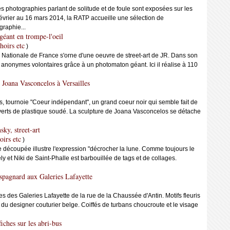
es photographies parlant de solitude et de foule sont exposées sur les
 février au 16 mars 2014, la RATP accueille une sélection de
graphie...
géant en trompe-l'oeil
hoirs etc
)
 Nationale de France s'orne d'une oeuvre de street-art de JR. Dans son
s anonymes volontaires grâce à un photomaton géant. Ici il réalise à 110
 Joana Vasconcelos à Versailles
s, tournoie "Coeur indépendant", un grand coeur noir qui semble fait de
uverts de plastique soudé. La sculpture de Joana Vasconcelos se détache
sky, street-art
oirs etc
)
 découpée illustre l'expression "décrocher la lune. Comme toujours le
ly et Niki de Saint-Phalle est barbouillée de tags et de collages.
espagnard aux Galeries Lafayette
es des Galeries Lafayette de la rue de la Chaussée d'Antin. Motifs fleuris
 du designer couturier belge. Coiffés de turbans choucroute et le visage
iches sur les abri-bus