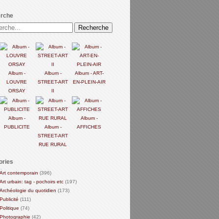
rche
Album -
Album -
Album - ART-
LOUVRE
STREET-ART
EN-PLEIN-AIR
ORSAY
II
Album -
Album -
PUBLICITE
Album -
AFFICHES
STREET-ART
RUE RURAL
ories
Art contemporain
(396)
Art urbain: tag - pochoirs etc
(197)
Archéologie du quotidien
(173)
Publicité
(111)
Politique
(74)
Photographie
(42)