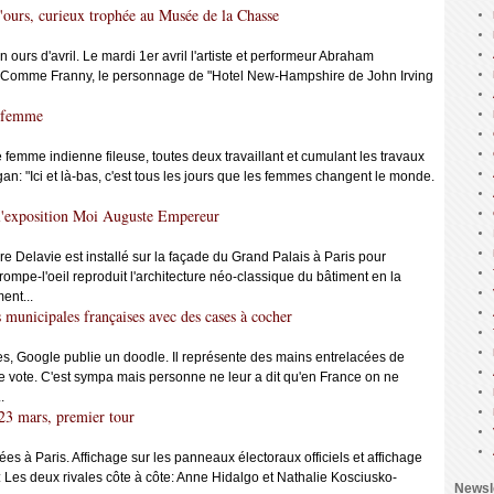
'ours, curieux trophée au Musée de la Chasse
n ours d'avril. Le mardi 1er avril l'artiste et performeur Abraham
! Comme Franny, le personnage de "Hotel New-Hampshire de John Irving
a femme
emme indienne fileuse, toutes deux travaillant et cumulant les travaux
an: "Ici et là-bas, c'est tous les jours que les femmes changent le monde.
 l'exposition Moi Auguste Empereur
 Delavie est installé sur la façade du Grand Palais à Paris pour
ompe-l'oeil reproduit l'architecture néo-classique du bâtiment en la
ent...
s municipales françaises avec des cases à cocher
es, Google publie un doodle. Il représente des mains entrelacées de
 de vote. C'est sympa mais personne ne leur a dit qu'en France on ne
.
 23 mars, premier tour
ées à Paris. Affichage sur les panneaux électoraux officiels et affichage
 Les deux rivales côte à côte: Anne Hidalgo et Nathalie Kosciusko-
Newsl