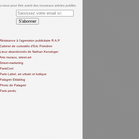
-vous pour être averti des nouveaux articles publiés.
Résistance à l'agression publicitaire R.A.P
Cabinet de curiosités d'Eric Poindron
Lieux abandonnés de Nathan Kensinger
Arts muraux, street-art
Street-marketing
ParisCool
Paris Label, art urbain et ludique
Palagret Eklablog
Photo de Palagret
Paris perdu