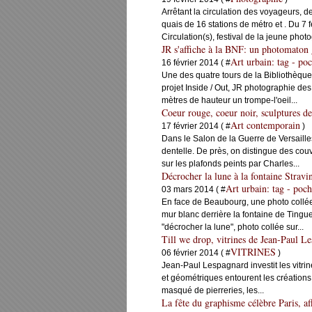
Arrêtant la circulation des voyageurs, d
quais de 16 stations de métro et . Du 7
Circulation(s), festival de la jeune photo
JR s'affiche à la BNF: un photomaton 
Art urbain: tag - poc
16 février 2014 ( #
Une des quatre tours de la Bibliothèque
projet Inside / Out, JR photographie de
mètres de hauteur un trompe-l'oeil...
Coeur rouge, coeur noir, sculptures de
Art contemporain
17 février 2014 ( #
)
Dans le Salon de la Guerre de Versaille
dentelle. De près, on distingue des co
sur les plafonds peints par Charles...
Décrocher la lune à la fontaine Stravin
Art urbain: tag - poch
03 mars 2014 ( #
En face de Beaubourg, une photo collée
mur blanc derrière la fontaine de Tingue
"décrocher la lune", photo collée sur...
Till we drop, vitrines de Jean-Paul L
VITRINES
06 février 2014 ( #
)
Jean-Paul Lespagnard investit les vitrin
et géométriques entourent les créations
masqué de pierreries, les...
La fête du graphisme célèbre Paris, aff