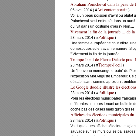
Abraham Poincheval dans la peau de l
Art contemporain
06 avril 2014 ( #
)
Voilà un beau poisson d'avril ou plutôt u
Poincheval s'est enfermé dans un ours
qui vit dans un costume d'ours? Non,...
Vivement la fin de la journée ... de l
Politique
23 mars 2014 ( #
)
Une femme européenne couturière, une f
domestiques et le travail rémunéré. Slog
" Vivement la fin de la journée...
Trompe-l'oeil de Pierre Delavie pour
Trompe-l'oeil
23 mars 2014 ( #
)
Un "nouveau mensonge urbain" de Pierre
l'exposition Moi Auguste Empereur. Ce tr
déstabilisant, comme après un tremblem
Le Google doodle illustre les élection
Politique
23 mars 2014 ( #
)
Pour les élections municipales français
différentes couleurs tenant un bulletin
coche pas des cases mais qu'on glisse..
Affiches des élections municipales du
Politique
23 mars 2014 ( #
)
Voici quelques affiches électorales glan
sauvage sur les murs ou les palissades: