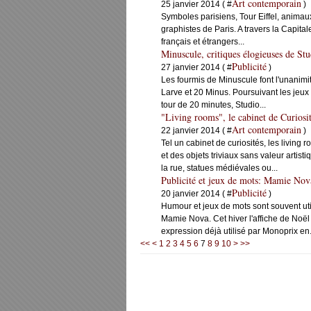
Art contemporain
25 janvier 2014 ( #
)
Symboles parisiens, Tour Eiffel, animaux 
graphistes de Paris. A travers la Capita
français et étrangers...
Minuscule, critiques élogieuses de St
Publicité
27 janvier 2014 ( #
)
Les fourmis de Minuscule font l'unanimi
Larve et 20 Minus. Poursuivant les jeux d
tour de 20 minutes, Studio...
"Living rooms", le cabinet de Curios
Art contemporain
22 janvier 2014 ( #
)
Tel un cabinet de curiosités, les living
et des objets triviaux sans valeur art
la rue, statues médiévales ou...
Publicité et jeux de mots: Mamie Nov
Publicité
20 janvier 2014 ( #
)
Humour et jeux de mots sont souvent uti
Mamie Nova. Cet hiver l'affiche de Noël
expression déjà utilisé par Monoprix en.
20
30
40
50
<<
<
1
2
3
4
5
6
7
8
9
10
>
>>