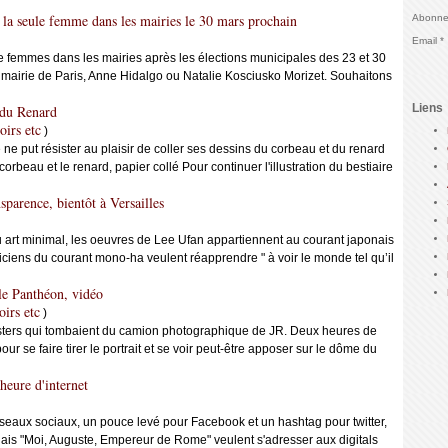
 la seule femme dans les mairies le 30 mars prochain
Abonnez
Email
e femmes dans les mairies après les élections municipales des 23 et 30
 mairie de Paris, Anne Hidalgo ou Natalie Kosciusko Morizet. Souhaitons
Liens
e du Renard
oirs etc
)
é ne put résister au plaisir de coller ses dessins du corbeau et du renard
rbeau et le renard, papier collé Pour continuer l'illustration du bestiaire
sparence, bientôt à Versailles
 ou art minimal, les oeuvres de Lee Ufan appartiennent au courant japonais
iciens du courant mono-ha veulent réapprendre " à voir le monde tel qu’il
le Panthéon, vidéo
oirs etc
)
s posters qui tombaient du camion photographique de JR. Deux heures de
r se faire tirer le portrait et se voir peut-être apposer sur le dôme du
eure d'internet
eaux sociaux, un pouce levé pour Facebook et un hashtag pour twitter,
alais "Moi, Auguste, Empereur de Rome" veulent s'adresser aux digitals