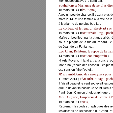
Morizet posent avec le candidat...
Souhaitons à Marianne de ne plus être
Politique
18 mars 2014 ( #
)
Avec un peu de chance, il y aura plus d
mars 2014. et une femme à la tête de la
à Marianne de ne plus être la...
Le corbeau et le renard, street-art ru
Art urbain: tag - poch
15 mars 2014 ( #
Maître gribouilleur par la blague alléch
sous la plaque de la rue du Renard. Le co
de Jean de La Fontaine,...
Lee Ufan, Relatum, le repos de la tran
Art contemporain
14 mars 2014 ( #
)
Ni Arte Povera, ni land art, art concret
Mono-ha (l'école des choses). Les plast
est, sans en faire l’objet...
JR à Saint-Denis, des anonymes pour 
Art urbain: tag - poch
11 mars 2014 ( #
Il faisait beau et le vent soulevait le
queue devant la basilique Saint-Denis pou
Panthéon ! Camion photographique...
Moi, Auguste, Empereur de Rome à l'h
Arts
16 mars 2014 ( #
)
Reprenant les codes graphiques des rés
les affiches de l'exposition du Grand P