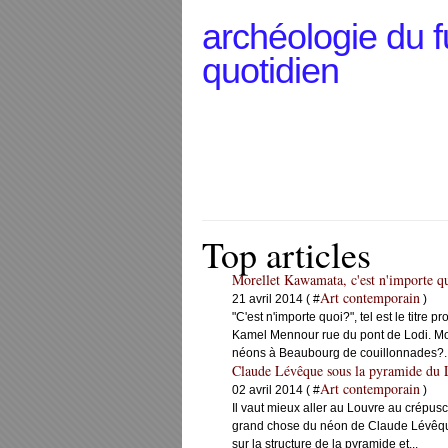
archéologie du f
quotidien
Top articles
Morellet Kawamata, c'est n'importe q
Art contemporain
21 avril 2014 ( #
)
"C'est n'importe quoi?", tel est le titre 
Kamel Mennour rue du pont de Lodi. Morel
néons à Beaubourg de couillonnades?..
Claude Lévêque sous la pyramide du 
Art contemporain
02 avril 2014 ( #
)
Il vaut mieux aller au Louvre au crépusc
grand chose du néon de Claude Lévêque 
sur la structure de la pyramide et...