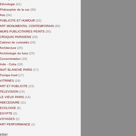
Ethnologie
(41)
Philosophie de la rue
(38)
Arts
(34)
PUBLICITE ET HUMOUR
(33)
ART MONUMENTAL CONTEMPORAIN
(30)
MURS PUBLICITAIRES PEINTS
(30)
CROQUIS PARISIENS
(29)
Cabinet de curiosités
(29)
Architecture
(25)
Archéologie du futur
(25)
Consommation
(18)
Inde - Cuba
(18)
NUIT BLANCHE PARIS
(17)
Trompe-l'oeil
(17)
VITRINES
(16)
ART ET PUBLICITE
(15)
TELEVISION
(15)
LE VIEUX PARIS
(14)
ABECEDAIRE
(11)
ECOLOGIE
(6)
EGYPTE
(2)
VOYAGES
(2)
ART PERFORMANCE
(1)
etter