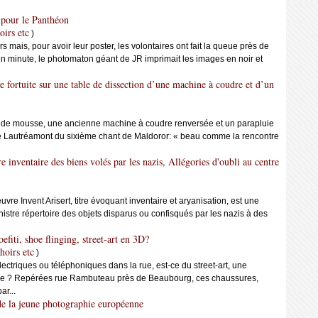
s pour le Panthéon
oirs etc
)
rs mais, pour avoir leur poster, les volontaires ont fait la queue près de
n minute, le photomaton géant de JR imprimait les images en noir et
fortuite sur une table de dissection d’une machine à coudre et d’un
 de mousse, une ancienne machine à coudre renversée et un parapluie
 de Lautréamont du sixième chant de Maldoror: « beau comme la rencontre
 inventaire des biens volés par les nazis, Allégories d'oubli au centre
uvre Invent Arisert, titre évoquant inventaire et aryanisation, est une
nistre répertoire des objets disparus ou confisqués par les nazis à des
fiti, shoe flinging, street-art en 3D?
hoirs etc
)
ectriques ou téléphoniques dans la rue, est-ce du street-art, une
lague ? Repérées rue Rambuteau près de Beaubourg, ces chaussures,
ar...
 de la jeune photographie européenne