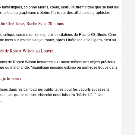
fantastiques, colonne Morris, coeur, mots, illustrent l'idée que se font les
le, la fête du graphisme c élèbre Paris par des affiches de graphistes
udio Ciné-larve, Ruche 89 et 20 minus
té critique comme en témoignent les citations de Ruche 89, Studio Ciné-
e mots sur les titres de journaux, après Libération et le Figaro, c'est au
ités de Robert Wilson au Louvre
 rooms de Robert Wilson installées au Louvre mêlent des objets précieux
istique ou marchande. Magnifique masque eskimo ou gant rose trouvé dans
a je le voeux
lisés dans les campagnes publicitaires pour les yaourts et desserts
 nous dit que le dessert chocolat nous laissera "bûche bée". Une
..