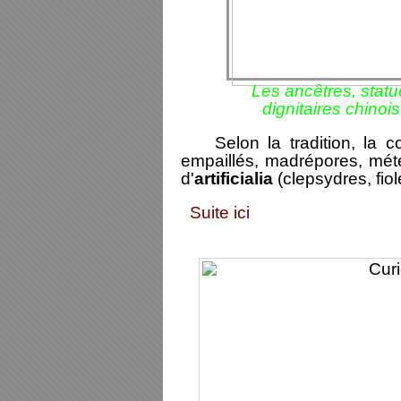
Les ancêtres, statu
dignitaires chinoi
Selon la tradition, la c
empaillés, madrépores, météo
d'
artificialia
(clepsydres, fio
Suite ici