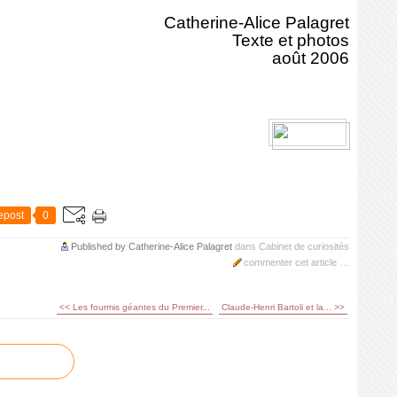
Catherine-Alice Palagret
Texte et photos
août 2006
epost
0
Published by Catherine-Alice Palagret
dans
Cabinet de curiosités
commenter cet article
…
<< Les fourmis géantes du Premier...
Claude-Henri Bartoli et la... >>