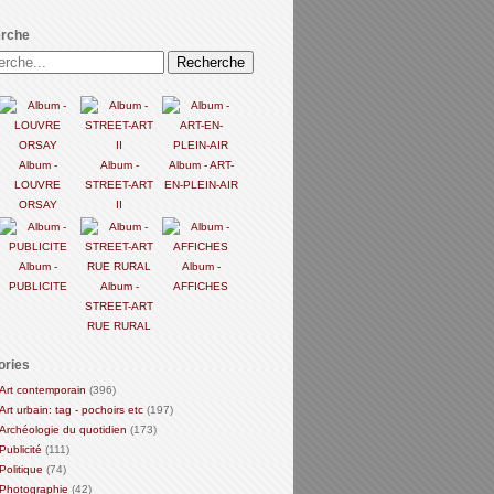
rche
Album -
Album -
Album - ART-
LOUVRE
STREET-ART
EN-PLEIN-AIR
ORSAY
II
Album -
Album -
PUBLICITE
Album -
AFFICHES
STREET-ART
RUE RURAL
ories
Art contemporain
(396)
Art urbain: tag - pochoirs etc
(197)
Archéologie du quotidien
(173)
Publicité
(111)
Politique
(74)
Photographie
(42)