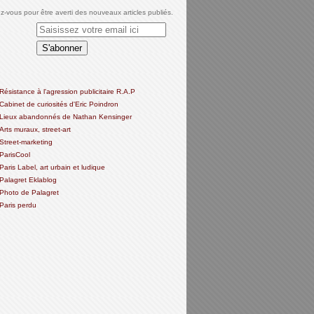
-vous pour être averti des nouveaux articles publiés.
Résistance à l'agression publicitaire R.A.P
Cabinet de curiosités d'Eric Poindron
Lieux abandonnés de Nathan Kensinger
Arts muraux, street-art
Street-marketing
ParisCool
Paris Label, art urbain et ludique
Palagret Eklablog
Photo de Palagret
Paris perdu