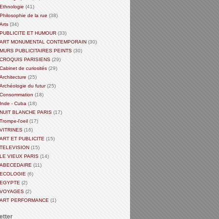
Ethnologie
(41)
Philosophie de la rue
(38)
Arts
(34)
PUBLICITE ET HUMOUR
(33)
ART MONUMENTAL CONTEMPORAIN
(30)
MURS PUBLICITAIRES PEINTS
(30)
CROQUIS PARISIENS
(29)
Cabinet de curiosités
(29)
Architecture
(25)
Archéologie du futur
(25)
Consommation
(18)
Inde - Cuba
(18)
NUIT BLANCHE PARIS
(17)
Trompe-l'oeil
(17)
VITRINES
(16)
ART ET PUBLICITE
(15)
TELEVISION
(15)
LE VIEUX PARIS
(14)
ABECEDAIRE
(11)
ECOLOGIE
(6)
EGYPTE
(2)
VOYAGES
(2)
ART PERFORMANCE
(1)
etter