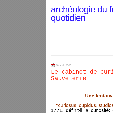
archéologie du f
quotidien
26 août 2006
Le cabinet de cur
Sauveterre
Une tentativ
"curiosus, cupidus, studi
1771, définit-il la curiosité: