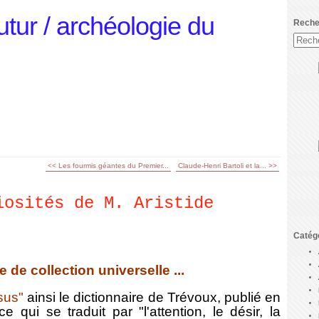
utur / archéologie du
Reche
<< Les fourmis géantes du Premier...
Claude-Henri Bartoli et la... >>
iosités de M. Aristide
Catég
e de collection universelle ...
osus"
ainsi l
e dictionnaire de Trévoux, publié en
 ce qui se traduit par "l'attention, le désir, la