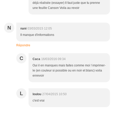
déjà réalisée (essayer) Il faut juste que tu prenne
une feuille Canson Voila au revoir
N
nani
03/03/2015 12:05
Il manque d'informations
Répondre
C
Caca
16/03/2016 09:34
Oui il en manques mais faites comme moi ! imprimer-
le (en couleur si possible ou en noir et blanc) voila
enrevoir
L
loulou
27/04/2015 10:50
c'est vrai