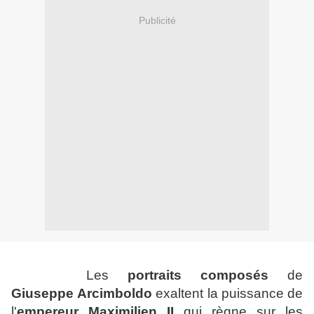
Publicité
Les
portraits composés
de
Giuseppe
Arcimboldo
exaltent la puissance de
l'
empereur
Maximilien
II
qui règne sur les