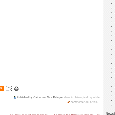
0
Published by Catherine-Alice Palagret
dans
Archéologie du quotidien
commenter cet article
…
Newsl
<< Magie en forêt amazonienne,...
Le Hollandais Volant et l'éternelle... >>