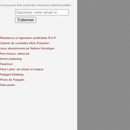
-vous pour être averti des nouveaux articles publiés.
Résistance à l'agression publicitaire R.A.P
Cabinet de curiosités d'Eric Poindron
Lieux abandonnés de Nathan Kensinger
Arts muraux, street-art
Street-marketing
ParisCool
Paris Label, art urbain et ludique
Palagret Eklablog
Photo de Palagret
Paris perdu