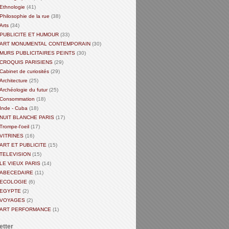
Ethnologie
(41)
Philosophie de la rue
(38)
Arts
(34)
PUBLICITE ET HUMOUR
(33)
ART MONUMENTAL CONTEMPORAIN
(30)
MURS PUBLICITAIRES PEINTS
(30)
CROQUIS PARISIENS
(29)
Cabinet de curiosités
(29)
Architecture
(25)
Archéologie du futur
(25)
Consommation
(18)
Inde - Cuba
(18)
NUIT BLANCHE PARIS
(17)
Trompe-l'oeil
(17)
VITRINES
(16)
ART ET PUBLICITE
(15)
TELEVISION
(15)
LE VIEUX PARIS
(14)
ABECEDAIRE
(11)
ECOLOGIE
(6)
EGYPTE
(2)
VOYAGES
(2)
ART PERFORMANCE
(1)
etter