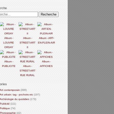
rche
Album -
Album -
Album - ART-
LOUVRE
STREET-ART
EN-PLEIN-AIR
ORSAY
II
Album -
Album -
PUBLICITE
Album -
AFFICHES
STREET-ART
RUE RURAL
ories
Art contemporain
(396)
Art urbain: tag - pochoirs etc
(197)
Archéologie du quotidien
(173)
Publicité
(111)
Politique
(74)
Photographie
(42)