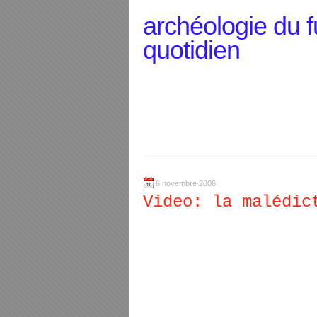
archéologie du f
quotidien
6 novembre 2006
Video: la malédic