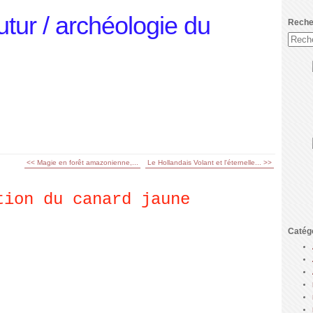
utur / archéologie du
Reche
<< Magie en forêt amazonienne,...
Le Hollandais Volant et l'éternelle... >>
tion du canard jaune
Catég