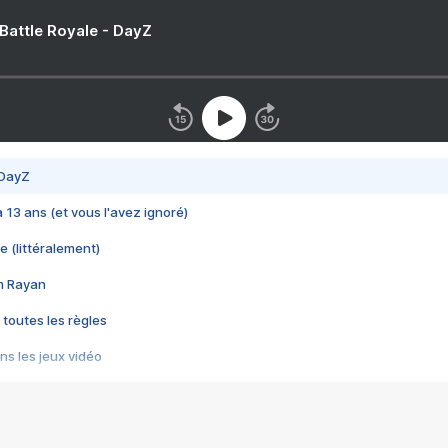
 Battle Royale - DayZ
 DayZ
 a 13 ans (et vous l'avez ignoré)
e (littéralement)
im Rayan
 toutes les règles
s les jeux vidéo
us choquant de Rockstar ? - Le scandale BULLY
e plus moche de Steam