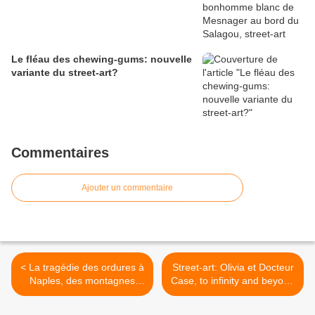
Le fléau des chewing-gums: nouvelle
variante du street-art?
Commentaires
Ajouter un commentaire
< La tragédie des ordures à
Street-art: Olivia et Docteur
Naples, des montagnes
Case, to infinity and beyond
d'immondices engloutissent
>
la ville