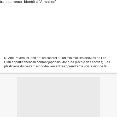
Ni Arte Povera, ni land art, art concret ou art minimal, les oeuvres de Lee
Ufan appartiennent au courant japonais Mono-ha (l'école des choses). Les
plasticiens du courant mono-ha veulent réapprendre " à voir le monde tel
qu’il est, sans en faire l’objet...