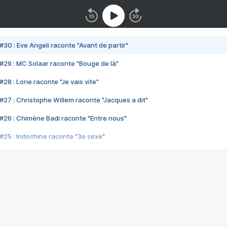
#30 : Eve Angeli raconte "Avant de partir"
#29 : MC Solaar raconte "Bouge de là"
28 : Lorie raconte "Je vais vite"
#27 : Christophe Willem raconte "Jacques a dit"
#26 : Chimène Badi raconte "Entre nous"
#25 : Indochine raconte "3e sexe"
#24 : Zaho raconte "C'est chelou"
#23 : Patrick Bruel raconte "Au café des délices"
#22 : Kyo raconte "Le chemin"
#21 : Nolwenn Leroy raconte "Cassé"