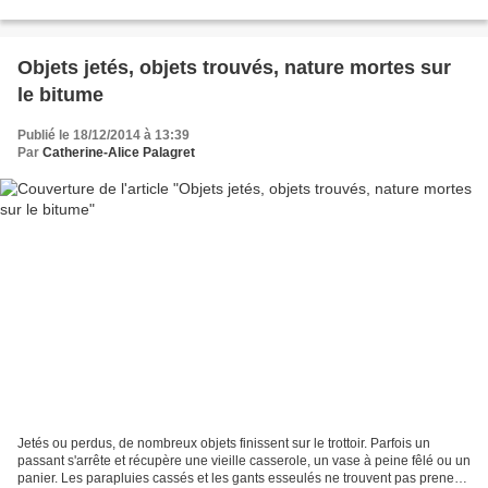
phrase "it's time to dance" est d'abord...
Objets jetés, objets trouvés, nature mortes sur
le bitume
Publié le 18/12/2014 à 13:39
Par
Catherine-Alice Palagret
Jetés ou perdus, de nombreux objets finissent sur le trottoir. Parfois un
passant s'arrête et récupère une vieille casserole, un vase à peine fêlé ou un
panier. Les parapluies cassés et les gants esseulés ne trouvent pas preneur.