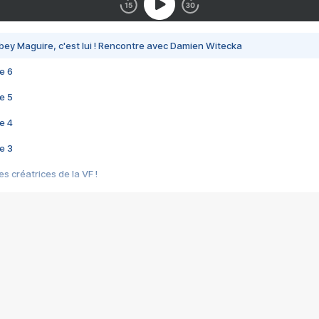
bey Maguire, c'est lui ! Rencontre avec Damien Witecka
e 6
e 5
e 4
e 3
s créatrices de la VF !
e 2
e 1
e Mektoub My Love arrive enfin ! Rencontre avec Shaïn Boumedine et Sal
i : après Toni en famille
elle réalise le bouleversant Dites lui que je l'aime