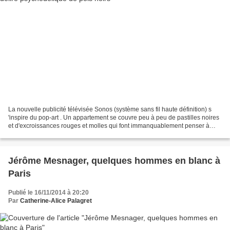
La nouvelle publicité télévisée Sonos (système sans fil haute définition) s
'inspire du pop-art . Un appartement se couvre peu à peu de pastilles noires
et d'excroissances rouges et molles qui font immanquablement penser à
l'oeuvre de Yayoi Kusama et...
Jérôme Mesnager, quelques hommes en blanc à
Paris
Publié le 16/11/2014 à 20:20
Par
Catherine-Alice Palagret