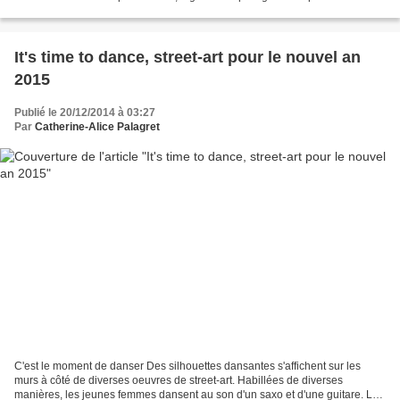
originaux, ces sculptures iconiques sont...
It's time to dance, street-art pour le nouvel an
2015
Publié le 20/12/2014 à 03:27
Par
Catherine-Alice Palagret
C'est le moment de danser Des silhouettes dansantes s'affichent sur les
murs à côté de diverses oeuvres de street-art. Habillées de diverses
manières, les jeunes femmes dansent au son d'un saxo et d'une guitare. La