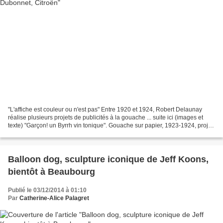
"L'affiche est couleur ou n'est pas" Entre 1920 et 1924, Robert Delaunay
réalise plusieurs projets de publicités à la gouache ... suite ici (images et
texte) "Garçon! un Byrrh vin tonique". Gouache sur papier, 1923-1924, projet
d'affiche de Robert Delaunay...
Balloon dog, sculpture iconique de Jeff Koons,
bientôt à Beaubourg
Publié le 03/12/2014 à 01:10
Par
Catherine-Alice Palagret