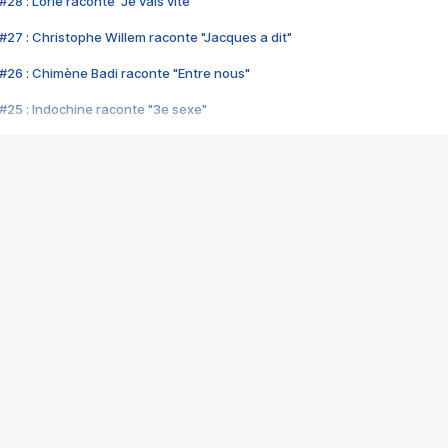
28 : Lorie raconte "Je vais vite"
#27 : Christophe Willem raconte "Jacques a dit"
#26 : Chimène Badi raconte "Entre nous"
#25 : Indochine raconte "3e sexe"
#24 : Zaho raconte "C'est chelou"
#23 : Patrick Bruel raconte "Au café des délices"
#22 : Kyo raconte "Le chemin"
#21 : Nolwenn Leroy raconte "Cassé"
#20 : Patrick Hernandez raconte "Born to be alive"
#19 : Lorie raconte "Près de moi"
#18 : Michael Jones raconte "A nos actes manqués" (avec Jean-Jacque
#17 : Khaled raconte "Aïcha"
#16 : Corneille raconte "Parce qu'on vient de loin"