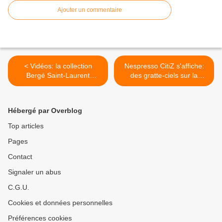
Ajouter un commentaire
< Vidéos: la collection
Nespresso CitiZ s'affiche:
Bergé Saint-Laurent
des gratte-ciels sur la
dispersée avec succès
façade du Printemps >
Hébergé par Overblog
Top articles
Pages
Contact
Signaler un abus
C.G.U.
Cookies et données personnelles
Préférences cookies