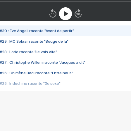
#30 : Eve Angeli raconte "Avant de partir"
#29 : MC Solaar raconte "Bouge de là"
28 : Lorie raconte "Je vais vite"
#27 : Christophe Willem raconte "Jacques a dit"
#26 : Chimène Badi raconte "Entre nous"
#25 : Indochine raconte "3e sexe"
#24 : Zaho raconte "C'est chelou"
#23 : Patrick Bruel raconte "Au café des délices"
#22 : Kyo raconte "Le chemin"
#21 : Nolwenn Leroy raconte "Cassé"