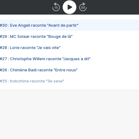
#30 : Eve Angeli raconte "Avant de partir"
#29 : MC Solaar raconte "Bouge de là"
28 : Lorie raconte "Je vais vite"
#27 : Christophe Willem raconte "Jacques a dit"
#26 : Chimène Badi raconte "Entre nous"
#25 : Indochine raconte "3e sexe"
#24 : Zaho raconte "C'est chelou"
#23 : Patrick Bruel raconte "Au café des délices"
#22 : Kyo raconte "Le chemin"
#21 : Nolwenn Leroy raconte "Cassé"
#20 : Patrick Hernandez raconte "Born to be alive"