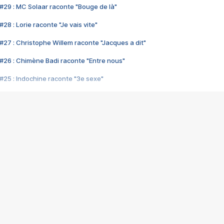
#29 : MC Solaar raconte "Bouge de là"
28 : Lorie raconte "Je vais vite"
#27 : Christophe Willem raconte "Jacques a dit"
#26 : Chimène Badi raconte "Entre nous"
#25 : Indochine raconte "3e sexe"
#24 : Zaho raconte "C'est chelou"
#23 : Patrick Bruel raconte "Au café des délices"
#22 : Kyo raconte "Le chemin"
#21 : Nolwenn Leroy raconte "Cassé"
#20 : Patrick Hernandez raconte "Born to be alive"
#19 : Lorie raconte "Près de moi"
#18 : Michael Jones raconte "A nos actes manqués" (avec Jean-Jacque
#17 : Khaled raconte "Aïcha"