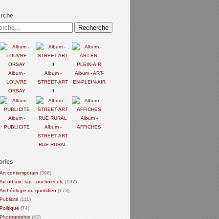
rche
Album -
Album -
Album - ART-
LOUVRE
STREET-ART
EN-PLEIN-AIR
ORSAY
II
Album -
Album -
PUBLICITE
Album -
AFFICHES
STREET-ART
RUE RURAL
ories
Art contemporain
(396)
Art urbain: tag - pochoirs etc
(197)
Archéologie du quotidien
(173)
Publicité
(111)
Politique
(74)
Photographie
(42)