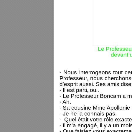
Le Professe
devant 
- Nous interrogeons tout c
Professeur, nous cherchons 
d'esprit aussi. Ses amis disen
- Il est parti, oui.
- Le Professeur Boncam a m
- Ah.
- Sa cousine Mme Apollonie
- Je ne la connais pas.
- Quel était votre rôle exac
- Il m'a engagé, il y a un moi
- Que faisiez vous exacteme