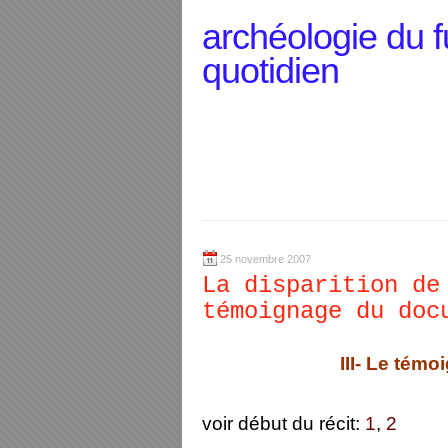
archéologie du f
quotidien
25 novembre 2007
La disparition de
témoignage du doc
III- Le tém
voir début du récit:
1
,
2