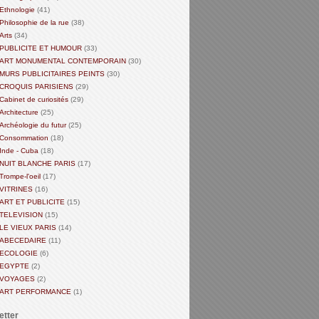
Ethnologie
(41)
Philosophie de la rue
(38)
Arts
(34)
PUBLICITE ET HUMOUR
(33)
ART MONUMENTAL CONTEMPORAIN
(30)
MURS PUBLICITAIRES PEINTS
(30)
CROQUIS PARISIENS
(29)
Cabinet de curiosités
(29)
Architecture
(25)
Archéologie du futur
(25)
Consommation
(18)
Inde - Cuba
(18)
NUIT BLANCHE PARIS
(17)
Trompe-l'oeil
(17)
VITRINES
(16)
ART ET PUBLICITE
(15)
TELEVISION
(15)
LE VIEUX PARIS
(14)
ABECEDAIRE
(11)
ECOLOGIE
(6)
EGYPTE
(2)
VOYAGES
(2)
ART PERFORMANCE
(1)
etter