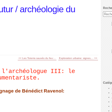
utur / archéologie du
Reche
<< Les Totems sauvés du feu:...
Exploration urbaine: signes,... >>
 l'archéologue III: le
umentariste.
Catég
oignage de Bénédict Ravenol: