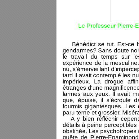
Le Professeur Pierre
Bénédict se tut. Est-ce b
gendarmes? Sans doute non.
le travail du temps sur le
expérience de la mescaline. 
nu, s'émerveillant d'impercep
tard il avait contemplé les
impérieux. La drogue affin
étranges d'une magnificence s
larmes aux yeux. Il avait m
que, épuisé, il s'écroule 
fourmis gigantesques. Les ef
paru terne et grossier. Misér
A y bien réfléchir cepend
détails à peine perceptibles 
obstinée. Les psychotropes n'
quête de Pierre-Epaminond