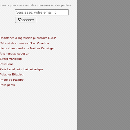
-vous pour être averti des nouveaux articles publiés.
Résistance à l'agression publicitaire R.A.P
Cabinet de curiosités d'Eric Poindron
Lieux abandonnés de Nathan Kensinger
Arts muraux, street-art
Street-marketing
ParisCool
Paris Label, art urbain et ludique
Palagret Eklablog
Photo de Palagret
Paris perdu