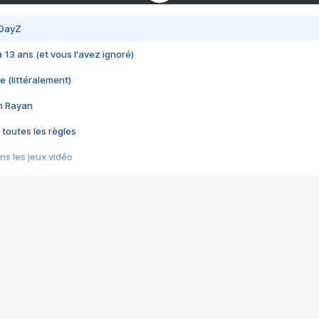
 DayZ
 a 13 ans (et vous l'avez ignoré)
e (littéralement)
im Rayan
 toutes les règles
s les jeux vidéo
us choquant de Rockstar ? - Le scandale BULLY
e plus moche de Steam
du RÊVE tourne au CAUCHEMAR
pendant 8 heures
it… à tort
umiliés par un jeu vidéo