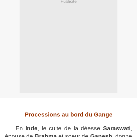
Publicité
Processions au bord du Gange
En
Inde
, le culte de la déesse
Saraswati
,
épouse de
Brahma
et soeur de
Ganesh
, donne