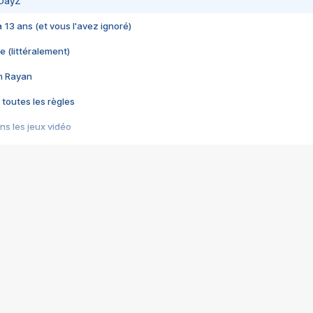
 DayZ
 a 13 ans (et vous l'avez ignoré)
e (littéralement)
im Rayan
 toutes les règles
s les jeux vidéo
us choquant de Rockstar ? - Le scandale BULLY
e plus moche de Steam
du RÊVE tourne au CAUCHEMAR
pendant 8 heures
it… à tort
umiliés par un jeu vidéo
ire - Final Fantasy 8