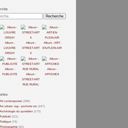
rche
Album -
Album -
Album - ART-
LOUVRE
STREET-ART
EN-PLEIN-AIR
ORSAY
II
Album -
Album -
PUBLICITE
Album -
AFFICHES
STREET-ART
RUE RURAL
ories
Art contemporain
(396)
Art urbain: tag - pochoirs etc
(197)
Archéologie du quotidien
(173)
Publicité
(111)
Politique
(74)
Photographie
(42)