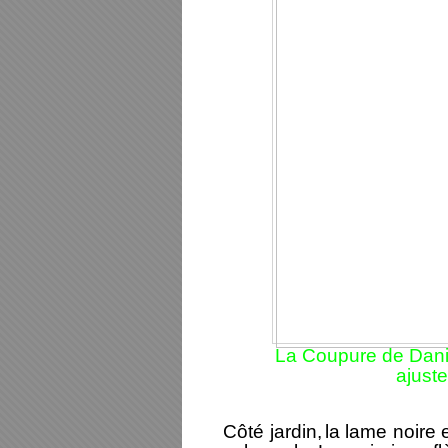
La Coupure de Danie
ajust
C
ôté jardin,
la lame noire 