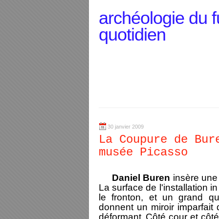
archéologie du f
quotidien
30 janvier 2009
La Coupure de Bur
musée Picasso
Daniel Buren
insère une
La surface de l'installation i
le fronton, et un grand qu
donnent un miroir imparfait q
déformant.
Côté cour et côté