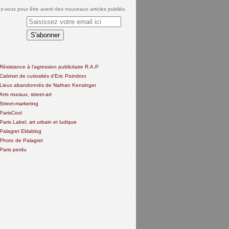
-vous pour être averti des nouveaux articles publiés.
Résistance à l'agression publicitaire R.A.P
Cabinet de curiosités d'Eric Poindron
Lieux abandonnés de Nathan Kensinger
Arts muraux, street-art
Street-marketing
ParisCool
Paris Label, art urbain et ludique
Palagret Eklablog
Photo de Palagret
Paris perdu