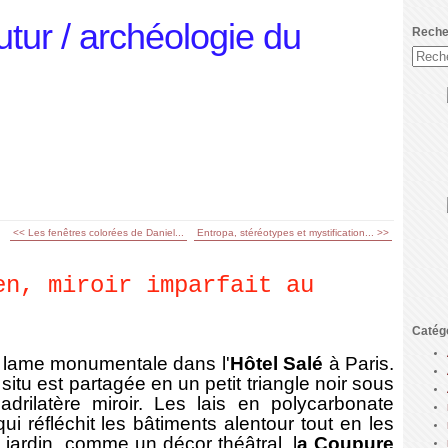
utur / archéologie du
Reche
<< Les fenêtres colorées de Daniel...
Entropa, stéréotypes et mystification... >>
en, miroir imparfait au
Catég
 lame monumentale dans l'
Hôtel Salé
à Paris.
n situ est partagée en un petit triangle noir sous
adrilatère miroir. Les lais en polycarbonate
ui réfléchit les bâtiments alentour tout en les
 jardin, comme un décor théâtral, l
a Coupure