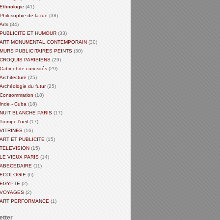
Ethnologie
(41)
Philosophie de la rue
(38)
Arts
(34)
PUBLICITE ET HUMOUR
(33)
ART MONUMENTAL CONTEMPORAIN
(30)
MURS PUBLICITAIRES PEINTS
(30)
CROQUIS PARISIENS
(29)
Cabinet de curiosités
(29)
Architecture
(25)
Archéologie du futur
(25)
Consommation
(18)
Inde - Cuba
(18)
NUIT BLANCHE PARIS
(17)
Trompe-l'oeil
(17)
VITRINES
(16)
ART ET PUBLICITE
(15)
TELEVISION
(15)
LE VIEUX PARIS
(14)
ABECEDAIRE
(11)
ECOLOGIE
(6)
EGYPTE
(2)
VOYAGES
(2)
ART PERFORMANCE
(1)
etter