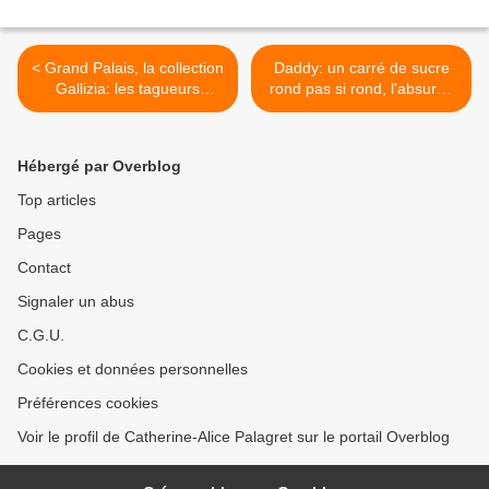
< Grand Palais, la collection
Daddy: un carré de sucre
Gallizia: les tagueurs
rond pas si rond, l'absurde
écrivent l'amour
et le mensonge >
Hébergé par Overblog
Top articles
Pages
Contact
Signaler un abus
C.G.U.
Cookies et données personnelles
Préférences cookies
Voir le profil de Catherine-Alice Palagret sur le portail Overblog