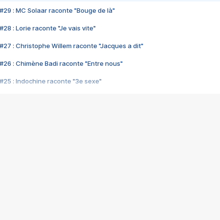
#29 : MC Solaar raconte "Bouge de là"
28 : Lorie raconte "Je vais vite"
#27 : Christophe Willem raconte "Jacques a dit"
#26 : Chimène Badi raconte "Entre nous"
#25 : Indochine raconte "3e sexe"
#24 : Zaho raconte "C'est chelou"
#23 : Patrick Bruel raconte "Au café des délices"
#22 : Kyo raconte "Le chemin"
#21 : Nolwenn Leroy raconte "Cassé"
#20 : Patrick Hernandez raconte "Born to be alive"
#19 : Lorie raconte "Près de moi"
#18 : Michael Jones raconte "A nos actes manqués" (avec Jean-Jacque