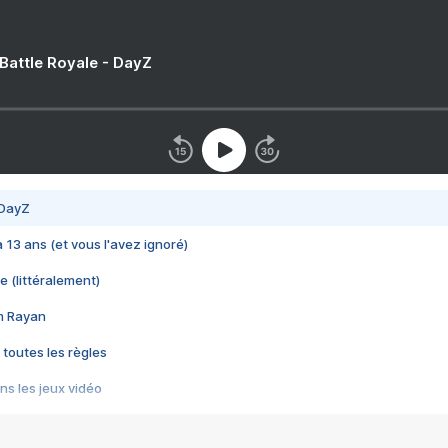
 Battle Royale - DayZ
 DayZ
 a 13 ans (et vous l'avez ignoré)
e (littéralement)
im Rayan
 toutes les règles
s les jeux vidéo
us choquant de Rockstar ? - Le scandale BULLY