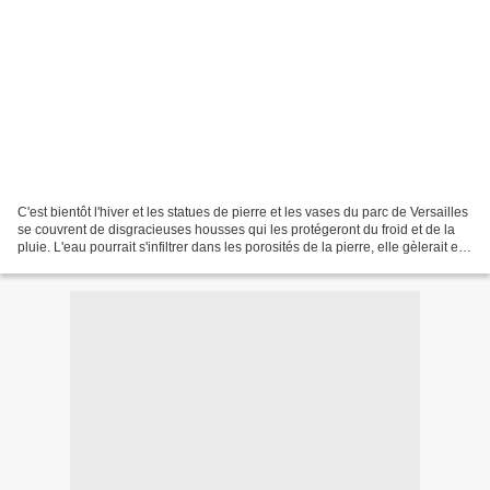
C'est bientôt l'hiver et les statues de pierre et les vases du parc de Versailles
se couvrent de disgracieuses housses qui les protégeront du froid et de la
pluie. L'eau pourrait s'infiltrer dans les porosités de la pierre, elle gèlerait et
fissurerait...