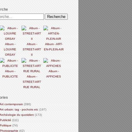
rche
Album -
Album -
Album - ART-
LOUVRE
STREET-ART
EN-PLEIN-AIR
ORSAY
II
Album -
Album -
PUBLICITE
Album -
AFFICHES
STREET-ART
RUE RURAL
ories
Art contemporain
(396)
Art urbain: tag - pochoirs etc
(197)
Archéologie du quotidien
(173)
Publicité
(111)
Politique
(74)
Photographie
(42)