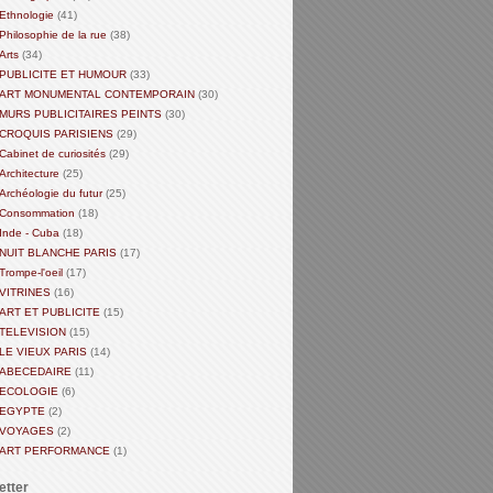
Ethnologie
(41)
Philosophie de la rue
(38)
Arts
(34)
PUBLICITE ET HUMOUR
(33)
ART MONUMENTAL CONTEMPORAIN
(30)
MURS PUBLICITAIRES PEINTS
(30)
CROQUIS PARISIENS
(29)
Cabinet de curiosités
(29)
Architecture
(25)
Archéologie du futur
(25)
Consommation
(18)
Inde - Cuba
(18)
NUIT BLANCHE PARIS
(17)
Trompe-l'oeil
(17)
VITRINES
(16)
ART ET PUBLICITE
(15)
TELEVISION
(15)
LE VIEUX PARIS
(14)
ABECEDAIRE
(11)
ECOLOGIE
(6)
EGYPTE
(2)
VOYAGES
(2)
ART PERFORMANCE
(1)
etter