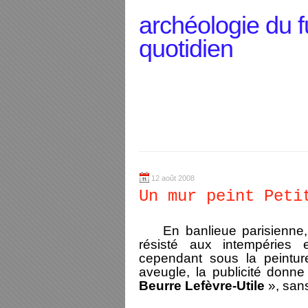
archéologie du f
quotidien
12 août 2008
Un mur peint Peti
En banlieue parisienne, 
résisté aux intempéries 
cependant sous la peinture
aveugle, la publicité donn
Beurre Lefèvre-Utile
», sans