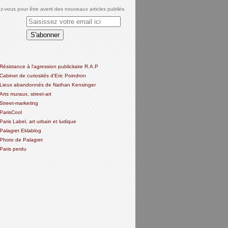
-vous pour être averti des nouveaux articles publiés.
Résistance à l'agression publicitaire R.A.P
Cabinet de curiosités d'Eric Poindron
Lieux abandonnés de Nathan Kensinger
Arts muraux, street-art
Street-marketing
ParisCool
Paris Label, art urbain et ludique
Palagret Eklablog
Photo de Palagret
Paris perdu