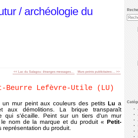
utur / archéologie du
Reche
<< Lac du Salagou: étranges messages...
Murs peints publicitaires:... >>
t-Beurre Lefèvre-Utile (LU)
Catég
un mur peint aux couleurs des petits
Lu
a
et aux démolitions. La brique transparaît
 qui s'écaille. Peint sur un tiers d'un mur
e le nom de la marque et du produit «
Petit-
 représentation du produit.